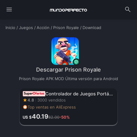
menu
search
Inicio
/
Juegos
/
Acción
/
Prison Royale
/
Download
Descargar Prison Royale
Prison Royale APK MOD Última versión para Android
Controlador de Juegos Portátil Original con Pantalla HD de 3.5 Pulgadas, Batería Recargable – Regalo de Navidad Perfecto para Gamers
★
4.8
3000 vendidos
Top ventas en AliExpress
40.19
US $
82.00
-50%