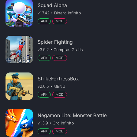
Squad Alpha
v1.7.42 • Dinero Infinito
APK
MOD
Spider Fighting
v3.9.2 • Compras Gratis
APK
MOD
StrikeFortressBox
v2.0.5 • MENÚ
APK
MOD
Negamon Lite: Monster Battle
v1.3.9 • Oro infinito
APK
MOD