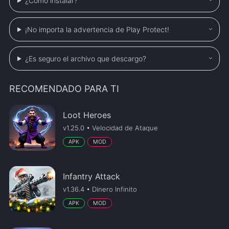
¿Cómo instalar?
¡No importa la advertencia de Play Protect!
¿Es seguro el archivo que descargo?
RECOMENDADO PARA TI
Loot Heroes
v1.25.0 • Velocidad de Ataque
APK
MOD
Infantry Attack
v1.36.4 • Dinero Infinito
APK
MOD